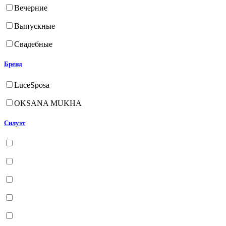
Вечерние
Выпускные
Свадебные
Бренд
LuceSposa
OKSANA MUKHA
Силуэт