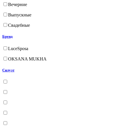
Вечерние
Выпускные
Свадебные
Бренд
LuceSposa
OKSANA MUKHA
Силуэт