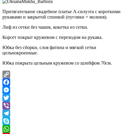
Притягательное свадебное платье А-силуэта с короткими
рукавами и закрытой спинкой (пуговки + молния).
Лиф из сетки без чашек, кокетка из сетки.
Корсет покрыт кружевом с переходом на рукава.
Юбка без сборки, слоя фатина и мягкой сетки
цельнокроенные.
Юбка покрыта цельным кружевом со шлейфом 70см.
Copy
Link
Facebook
Messenger
Twitter
Viber
Telegram
Skype