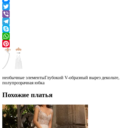
Messenger
Twitter
Viber
Telegram
Skype
WhatsApp
Pinterest
необычные элементы
Глубокий V-образный вырез декольте,
полупрозрачная юбка
Похожие платья