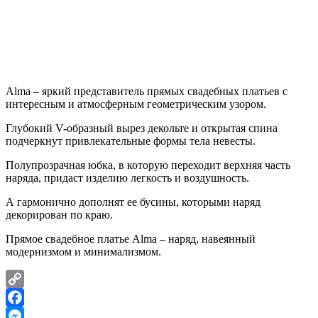
Alma – яркий представитель прямых свадебных платьев с
интересным и атмосферным геометрическим узором.
Глубокий V-образный вырез декольте и открытая спина
подчеркнут привлекательные формы тела невесты.
Полупрозрачная юбка, в которую переходит верхняя часть
наряда, придаст изделию легкость и воздушность.
А гармонично дополнят ее бусины, которыми наряд
декорирован по краю.
Прямое свадебное платье Alma – наряд, навеянный
модернизмом и минимализмом.
Copy
Link
Facebook