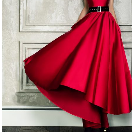
MENU
MENU
Наши платья
Свадебные
Вечерние
Выпускные
Наши невесты
О нас
Вопросы — ответы
Блог
Контакты
1361