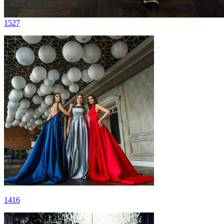
1527
1416