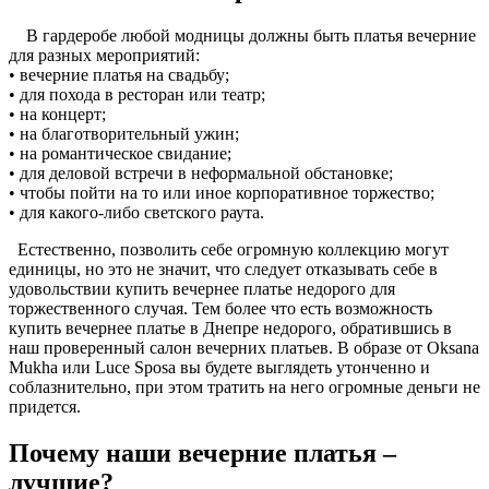
В гардеробе любой модницы должны быть платья вечерние
для разных мероприятий:
• вечерние платья на свадьбу;
• для похода в ресторан или театр;
• на концерт;
• на благотворительный ужин;
• на романтическое свидание;
• для деловой встречи в неформальной обстановке;
• чтобы пойти на то или иное корпоративное торжество;
• для какого-либо светского раута.
Естественно, позволить себе огромную коллекцию могут
единицы, но это не значит, что следует отказывать себе в
удовольствии купить вечернее платье недорого для
торжественного случая. Тем более что есть возможность
купить вечернее платье в Днепре недорого, обратившись в
наш проверенный салон вечерних платьев. В образе от Oksana
Mukha или Luce Sposa вы будете выглядеть утонченно и
соблазнительно, при этом тратить на него огромные деньги не
придется.
Почему наши вечерние платья –
лучшие?