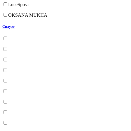
LuceSposa
OKSANA MUKHA
Силуэт