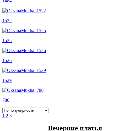
1484
1522
1525
1526
1529
780
1
2
3
Вечерние платья